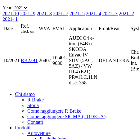
Year
2021-10
2021- 9
2021- 8
2021- 7
2021- 5
2021- 4
2021- 3
2021- 2
2021- 1
Ref.
Date
WVA
FMSI
Application
Front/Rear
Sys
click on
AUDI Q4 e-
tron (F4B) /
SKODA
Cha
Enyaq IV
D2401-
Bra
10/2021
RB2391
26407
SUV (5AC,
DELANTERA
9630
Int.
5AZ) / VW
(Bo
ID.4 (E21)
PR=1LC,1LN
disc. 358
Chi siamo
R Brake
Storia
Come raggiungere R Brake
Come raggiungere SIGMA (TUDELA)
Contatti
Prodotti
Autovetture
Pastiglie freno