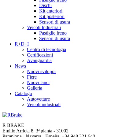
Dischi
Kit anteriori
Kit posteriori
Sensori di usura
Veicoli Industriali
Pastiglie freno
Sensori di usura
R+D+I
Centro di tecnologia
Certificazioni
Avanguardia
News
Nuovi sviluppi
Fiere
Nuovi lanci
Galleria
Catalogo
Autovetture
Veicoli industriali
R BRAKE
Emilio Arrieta 8, 3ª planta - 31002
Pamplona - Navarra - España +34 948 321 640