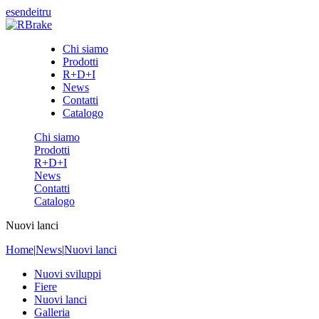
es
en
de
it
ru
Chi siamo
Prodotti
R+D+I
News
Contatti
Catalogo
Chi siamo
Prodotti
R+D+I
News
Contatti
Catalogo
Nuovi lanci
Home
|
News
|
Nuovi lanci
Nuovi sviluppi
Fiere
Nuovi lanci
Galleria